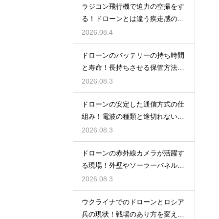
ラジコン飛行機で迫力の空撮をす
る！ドローンとは違う疾走感の楽
しみ
2026.08.4
ドローンのバッテリーの持ち時間
と寿命！長持ちさせる保管方法と
充電のコツ
2026.08.3
ドローンの安定した通信方式の仕
組み！電波の種類と途切れない操
縦の秘訣
2026.08.3
ドローンの赤外線カメラが活躍す
る現場！外壁やソーラーパネル調
査の強み
2026.08.3
ウクライナでのドローンとロシア
兵の現状！戦場のあり方を変えた