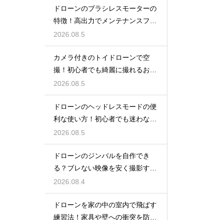
ドローンのブラシレスモーターの
特徴！高出力でメンテナンスフリ
ーの仕組み
2026.08.5
カメラ付きのトイドローンで空
撮！初心者でも綺麗に撮れるおす
すめ機種
2026.08.5
ドローンのヘッドレスモードの便
利な使い方！初心者でも迷わない
操縦
2026.08.5
ドローンのジンバルを自作でき
る？ブレない映像を安く撮影する
裏技
2026.08.4
ドローンを家の中の室内で飛ばす
練習法！家具や壁への衝突を防ぐ