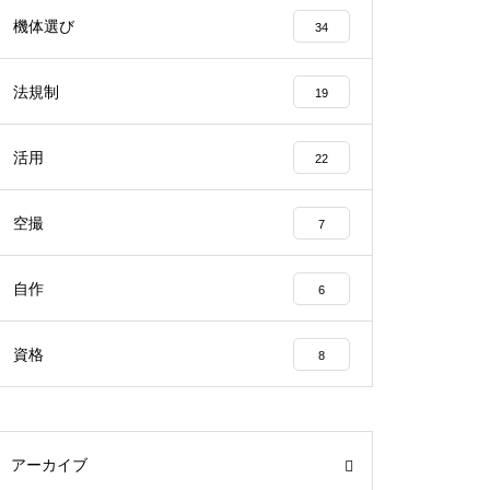
機体選び
34
法規制
19
活用
22
空撮
7
自作
6
資格
8
アーカイブ