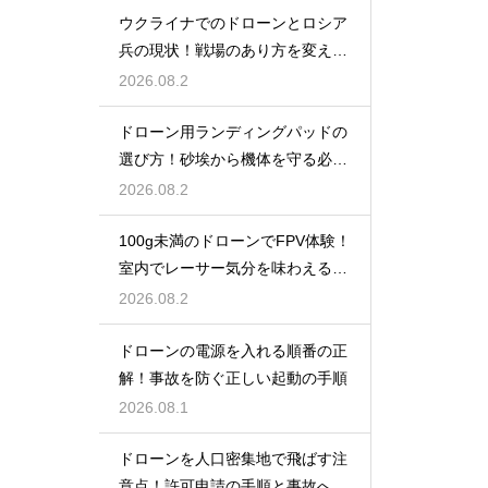
ウクライナでのドローンとロシア
兵の現状！戦場のあり方を変えた
兵器の実態
2026.08.2
ドローン用ランディングパッドの
選び方！砂埃から機体を守る必需
品
2026.08.2
100g未満のドローンでFPV体験！
室内でレーサー気分を味わえる機
体
2026.08.2
ドローンの電源を入れる順番の正
解！事故を防ぐ正しい起動の手順
2026.08.1
ドローンを人口密集地で飛ばす注
意点！許可申請の手順と事故への