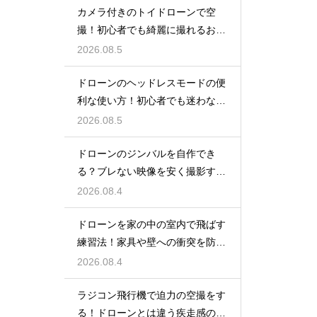
カメラ付きのトイドローンで空
撮！初心者でも綺麗に撮れるおす
すめ機種
2026.08.5
ドローンのヘッドレスモードの便
利な使い方！初心者でも迷わない
操縦
2026.08.5
ドローンのジンバルを自作でき
る？ブレない映像を安く撮影する
裏技
2026.08.4
ドローンを家の中の室内で飛ばす
練習法！家具や壁への衝突を防ぐ
安全対策
2026.08.4
ラジコン飛行機で迫力の空撮をす
る！ドローンとは違う疾走感の楽