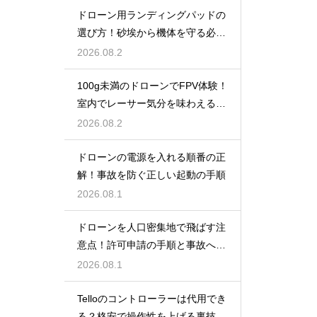
ドローン用ランディングパッドの
選び方！砂埃から機体を守る必需
品
2026.08.2
100g未満のドローンでFPV体験！
室内でレーサー気分を味わえる機
体
2026.08.2
ドローンの電源を入れる順番の正
解！事故を防ぐ正しい起動の手順
2026.08.1
ドローンを人口密集地で飛ばす注
意点！許可申請の手順と事故への
備えを解説
2026.08.1
Telloのコントローラーは代用でき
る？格安で操作性を上げる裏技