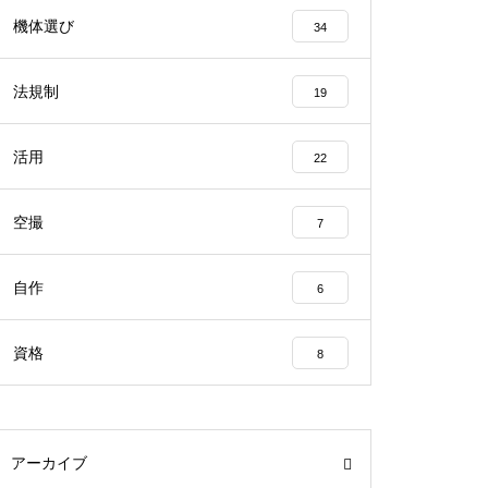
機体選び
34
法規制
19
活用
22
空撮
7
自作
6
資格
8
アーカイブ