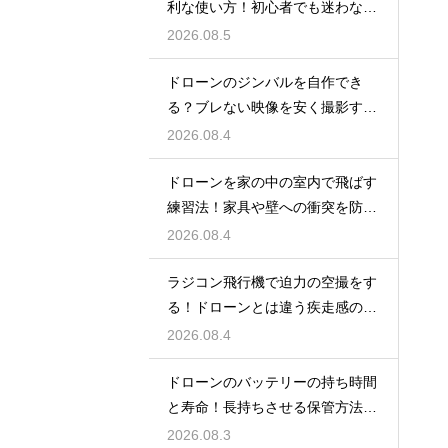
利な使い方！初心者でも迷わない
操縦
2026.08.5
ドローンのジンバルを自作でき
る？ブレない映像を安く撮影する
裏技
2026.08.4
ドローンを家の中の室内で飛ばす
練習法！家具や壁への衝突を防ぐ
安全対策
2026.08.4
ラジコン飛行機で迫力の空撮をす
る！ドローンとは違う疾走感の楽
しみ
2026.08.4
ドローンのバッテリーの持ち時間
と寿命！長持ちさせる保管方法と
充電のコツ
2026.08.3