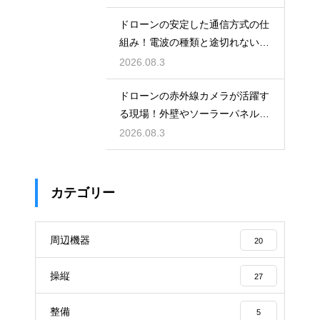
ドローンの安定した通信方式の仕
組み！電波の種類と途切れない操
縦の秘訣
2026.08.3
ドローンの赤外線カメラが活躍す
る現場！外壁やソーラーパネル調
査の強み
2026.08.3
カテゴリー
周辺機器
20
操縦
27
整備
5