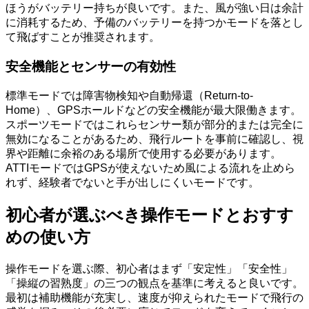
ほうがバッテリー持ちが良いです。また、風が強い日は余計
に消耗するため、予備のバッテリーを持つかモードを落とし
て飛ばすことが推奨されます。
安全機能とセンサーの有効性
標準モードでは障害物検知や自動帰還（Return-to-
Home）、GPSホールドなどの安全機能が最大限働きます。
スポーツモードではこれらセンサー類が部分的または完全に
無効になることがあるため、飛行ルートを事前に確認し、視
界や距離に余裕のある場所で使用する必要があります。
ATTIモードではGPSが使えないため風による流れを止めら
れず、経験者でないと手が出しにくいモードです。
初心者が選ぶべき操作モードとおすす
めの使い方
操作モードを選ぶ際、初心者はまず「安定性」「安全性」
「操縦の習熟度」の三つの観点を基準に考えると良いです。
最初は補助機能が充実し、速度が抑えられたモードで飛行の