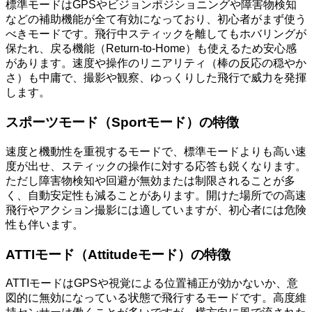
標準モードはGPSやビジョンポジショニングや障害物検知
などの補助機能が全て有効になっており、初心者がまず使う
べきモードです。飛行中スティックを離してもホバリングが
保たれ、戻る機能（Return-to-Home）も使えるため安心感
があります。速度や操作のリニアリティ（棒の反応の穏やか
さ）も中庸で、撮影や観察、ゆっくりした飛行で威力を発揮
します。
スポーツモード（Sportモード）の特徴
速度と機動性を重視するモードで、標準モードよりも高い速
度が出せ、スティックの操作に対する応答も鋭くなります。
ただし障害物検知や回避が無効または制限されることが多
く、自動安定性も減ることがあります。開けた場所での高速
飛行やアクション撮影には適していますが、初心者には危険
性も伴います。
ATTIモード（Attitudeモード）の特徴
ATTIモードはGPSや視覚による位置補正が効かないか、意
図的に無効になっている状態で飛行するモードです。高度維