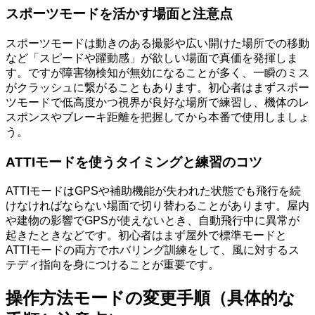
スポーツモードを活かす場面と注意点
スポーツモードは動きのある撮影や広い開けた場所での移動
など「スピードや躍動感」が欲しい場面で真価を発揮しま
す。ですが障害物検知が無効になることが多く、一瞬のミス
がクラッシュに繋がることもあります。初心者はまずスポー
ツモードで低高度かつ視界が良好な場所で練習し、機体のレ
スポンスやブレーキ距離を把握してから本番で使用しましょ
う。
ATTIモードを使うタイミングと練習のコツ
ATTIモードはGPSや補助機能が失われた状態でも飛行を続
けなければならない場面で切り替わることがあります。屋内
や建物の影響でGPSが使えないとき、自動飛行中に異常が
起きたときなどです。初心者はまず屋外で標準モードと
ATTIモードの両方でホバリング訓練をして、風に対するス
テディ指向を身につけることが重要です。
操作方法モードの変更手順（具体的な