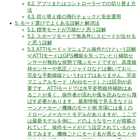
4.2.
アプリまたはコントローラーでの切り替え方
法
4.3.
切り替え後の飛行チェックと安全運用
5.
モード選びでよくある誤解と解消法
5.1.
標準モードが万能だと思う誤解
5.2.
スポーツモードで無条件にスピードが出せる
と思う誤解
5.3.
ATTIモード＝マニュアル操作だけという誤解
</ ATTIモードはGPS機能を失っていたり補助セ
ンサーが無効な状態で飛ぶモードですが、高度維
持センサーや気圧／ジャイロなどは働いており、
完全な手動操縦というわけではありません。完全
マニュアルモード（Acroモード）とは区別が必
要です。ATTIモードでは水平姿勢維持補助はあ
ることが多く、操作者が流れや風を読みながら飛
ばす必要があります。 最新情報で見る主なドロ
ーンメーカー／機種のモード例 市場には多くの
ドローンメーカーとモデルがありますが、ここで
は最新モデルを例に、どのようなモードが搭載さ
れていて、操作モードがどう設定されているかを
見てみます。機種ごとにモード名が異なることや