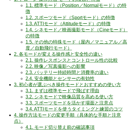
1.1.
標準モード（Position／Normalモード）の特
徴
1.2.
スポーツモード（Sportモード）の特徴
1.3.
ATTIモード（Attitudeモード）の特徴
1.4.
シネモード／映画撮影モード（Cineモード）
の特徴
1.5.
その他の特殊モード（屋内／マニュアル／高
度／自動飛行モード）
2.
各モードが変える操作感と安全性の違い
2.1.
操作レスポンスとコントロール性の比較
2.2.
映像／写真撮影への影響
2.3.
バッテリー持続時間と消費率の違い
2.4.
安全機能とセンサーの有効性
3.
初心者が選ぶべき操作モードとおすすめの使い方
3.1.
まずは標準モードで飛ばす理由
3.2.
シネモードで映像品質を高める使い方
3.3.
スポーツモードを活かす場面と注意点
3.4.
ATTIモードを使うタイミングと練習のコツ
4.
操作方法モードの変更手順（具体的な手順と注意
点）
4.1.
モード切り替え前の確認事項