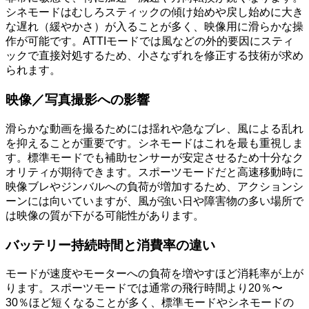
シネモードはむしろスティックの傾け始めや戻し始めに大き
な遅れ（緩やかさ）が入ることが多く、映像用に滑らかな操
作が可能です。ATTIモードでは風などの外的要因にスティ
ックで直接対処するため、小さなずれを修正する技術が求め
られます。
映像／写真撮影への影響
滑らかな動画を撮るためには揺れや急なブレ、風による乱れ
を抑えることが重要です。シネモードはこれを最も重視しま
す。標準モードでも補助センサーが安定させるため十分なク
オリティが期待できます。スポーツモードだと高速移動時に
映像ブレやジンバルへの負荷が増加するため、アクションシ
ーンには向いていますが、風が強い日や障害物の多い場所で
は映像の質が下がる可能性があります。
バッテリー持続時間と消費率の違い
モードが速度やモーターへの負荷を増やすほど消耗率が上が
ります。スポーツモードでは通常の飛行時間より20％〜
30％ほど短くなることが多く、標準モードやシネモードの