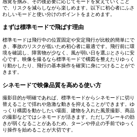
感覚を掴み、その後必要に応じてモードを変えていくこと
で、リスクを減らしながら楽しめます。以下に初心者にふさ
わしいモードと使い分けのポイントをまとめます。
まずは標準モードで飛ばす理由
標準モードは飛行中の位置固定や安定飛行が比較的簡単にで
き、事故のリスクが低いため初心者に最適です。飛行前に環
境を確認し、障害物が少なく、風が弱い日を選ぶとさらに安
心です。映像を撮るなら標準モードで構図を整えたりゆっく
り動かしたり、飛行の基本操作を確実に身につけることがで
きます。
シネモードで映像品質を高める使い方
撮影目的が明確であれば、標準モードからシネモードに切り
替えることで揺れや急激な動きを抑えることができます。ゆ
っくり構図を動かしたい場面、建物を入れた風景撮影、商品
の撮影などではシネモードが活きます。ただしブレーキの効
きが弱くなることがあるため、ターンや停止の手前でゆっく
り操作を始めることが大切です。