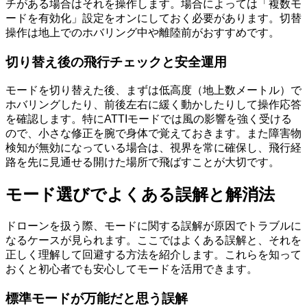
チがある場合はそれを操作します。場合によっては「複数モ
ードを有効化」設定をオンにしておく必要があります。切替
操作は地上でのホバリング中や離陸前がおすすめです。
切り替え後の飛行チェックと安全運用
モードを切り替えた後、まずは低高度（地上数メートル）で
ホバリングしたり、前後左右に緩く動かしたりして操作応答
を確認します。特にATTIモードでは風の影響を強く受ける
ので、小さな修正を腕で身体で覚えておきます。また障害物
検知が無効になっている場合は、視界を常に確保し、飛行経
路を先に見通せる開けた場所で飛ばすことが大切です。
モード選びでよくある誤解と解消法
ドローンを扱う際、モードに関する誤解が原因でトラブルに
なるケースが見られます。ここではよくある誤解と、それを
正しく理解して回避する方法を紹介します。これらを知って
おくと初心者でも安心してモードを活用できます。
標準モードが万能だと思う誤解