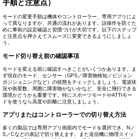
手順と注意点）
モードの変更手順は機体やコントローラー、専用アプリによ
って異なりますが、共通の流れがあります。誤操作を防ぐた
めに事前の設定確認と習慣づけが大切です。以下のステップ
と注意点を押さえてスムーズに変更できるようにしましょ
う。
モード切り替え前の確認事項
モードを変える前に確認すべきことがいくつかあります。ま
ず現在のモード、センサー（GPS／障害物検知／ビジョン
ポジショニングなど）の状態をチェックしましょう。電波状
況や衛星数、周囲に障害物がないかなど、安全に飛行できる
環境かどうかも重要です。特にスポーツモードやATTIモー
ドを使うなら高度や距離に注意しましょう。
アプリまたはコントローラーでの切り替え方法
多くの製品では専用アプリ画面内でモードを選択でき、N／
S／Cなどの表記で切り替えます。また送信機に物理スイッ