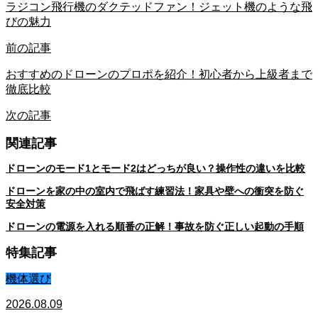
ラジコン飛行機のダクテッドファン！ジェット機のような飛
びの魅力
前の記事
おすすめのドローンのプロポを紹介！初心者から上級者まで
徹底比較
次の記事
関連記事
ドローンのモード1とモード2はどっちが良い？操作性の違いを比較
ドローンを家の中の室内で飛ばす練習法！家具や壁への衝突を防ぐ
安全対策
ドローンの電源を入れる順番の正解！事故を防ぐ正しい起動の手順
特集記事
機体選び
2026.08.09