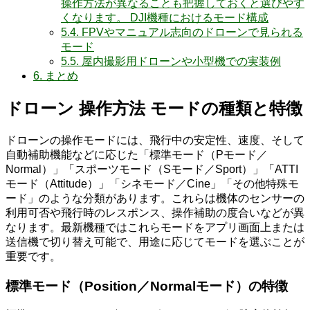
操作方法が異なることも把握しておくと選びやす
くなります。 DJI機種におけるモード構成
5.4.
FPVやマニュアル志向のドローンで見られる
モード
5.5.
屋内撮影用ドローンや小型機での実装例
6.
まとめ
ドローン 操作方法 モードの種類と特徴
ドローンの操作モードには、飛行中の安定性、速度、そして
自動補助機能などに応じた「標準モード（Pモード／
Normal）」「スポーツモード（Sモード／Sport）」「ATTI
モード（Attitude）」「シネモード／Cine」「その他特殊モ
ード」のような分類があります。これらは機体のセンサーの
利用可否や飛行時のレスポンス、操作補助の度合いなどが異
なります。最新機種ではこれらモードをアプリ画面上または
送信機で切り替え可能で、用途に応じてモードを選ぶことが
重要です。
標準モード（Position／Normalモード）の特徴