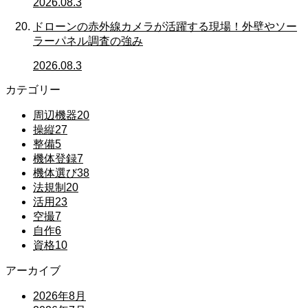
2026.08.3
ドローンの赤外線カメラが活躍する現場！外壁やソー
ラーパネル調査の強み
2026.08.3
カテゴリー
周辺機器
20
操縦
27
整備
5
機体登録
7
機体選び
38
法規制
20
活用
23
空撮
7
自作
6
資格
10
アーカイブ
2026年8月