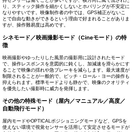
持センサーは働くことが多いですが、横方向に風で流された
り、スティック操作を細かくしないとホバリングが不安定に
なりやすいです。映像制作者の中では、GPS補正がないこ
とで自由な動きができるという理由で好まれることがありま
すが、操作難易度は高めです。
シネモード／映画撮影モード（Cineモード）の特
徴
映画撮影やゆったりした風景の撮影用に設計されたモード
で、操作レスポンスを意図的に鈍くし、加減速を滑らかにす
ることで映像の揺れや急ブレーキを減らします。最大速度が
制限されることが一般的で、ピッチ・ロール・ヨーの操作も
抑えられます。標準モードよりも静かで、映像のクオリティ
を優先したい撮影時に威力を発揮します。
その他の特殊モード（屋内／マニュアル／高度／
自動飛行モード）
屋内モードやOPTICALポジショニングモードなど、GPSを
使えない環境で視覚センサーを活用して安定させるモードが