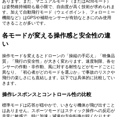
あります。また、マニュアルモード（またはAcroモード）
は姿勢維持補助も最小限で、自由度が高く技術が求められま
す。加えて自動飛行モード（ウェイポイント、フォローミー
機能など）はGPSや補助センサーが有効なときにのみ使用
できることが多いです。
各モードが変える操作感と安全性の違
い
操作モードを変えるとドローンの「操縦の手応え」「映像品
質」「飛行の安全性」が大きく変わります。速度制限、各セ
ンサーの作動・非作動、風に対する耐性などがモードごとに
異なり、「初心者がどのモードを選ぶか」で事故のリスクや
飛行の楽しさにも直結します。以下では具体的に比較してい
きます。
操作レスポンスとコントロール性の比較
標準モードは応答が穏やかで、いきなり機体が飛び出すこと
はありません。スポーツモードはスティック操作への反応が
非常に敏感で、特に加速・減速や方向転換が鋭くなります。