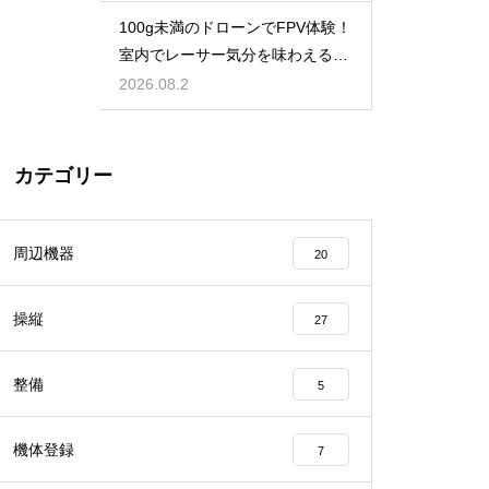
100g未満のドローンでFPV体験！
室内でレーサー気分を味わえる機
体
2026.08.2
カテゴリー
周辺機器
20
操縦
27
整備
5
機体登録
7