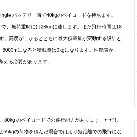
kg、Single バッテリー時で40kgのペイロードを持ちます。
kmで、無荷重時には28kmに達します。また飛行時間は18
です。高度が上がるとともに最大積載量が変動する設計と
kg、6000mになると積載量は0kgになります。性能表か
考える必要があります。
型モデルで、80kg のペイロードでの飛行能力があります。ただし
65kgの荷物を積んだ場合ではより短距離での飛行にな